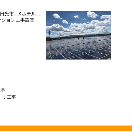
工事
ージ工事
県日光市 Kホテル
株式会社SEIGA～工事完
Vステーション…
工の様子～
車普及に伴い EV工事の
こんにちは！株式会社SEIGAで
増しております(^▽^)/
す。 私たちは群馬県伊勢崎市を
目にする事が多くなった
拠点に太陽光発電システムの設
電気 …
置工事や土 …