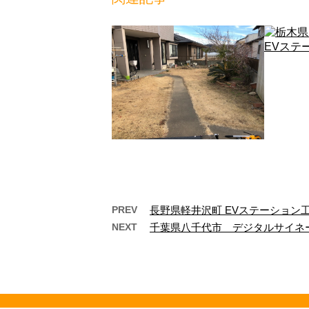
PREV
長野県軽井沢町 EVステーション
NEXT
千葉県八千代市 デジタルサイネ
太田市 S様邸 人工芝工
栃木
事
E
太田市 S様邸 人工芝工事 施
電気自動
工前 施工後 今回は、太田市のS
受注が激
様邸で行なった人工芝工事の様
最近は
子をご紹介 …