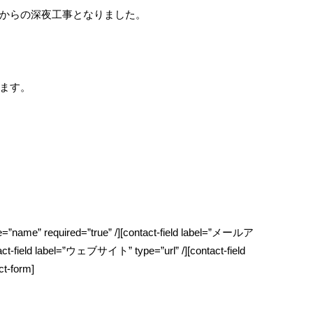
からの深夜工事となりました。
ます。
pe=”name” required=”true” /][contact-field label=”メールア
act-field label=”ウェブサイト” type=”url” /][contact-field
t-form]