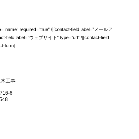
pe=”name” required=”true” /][contact-field label=”メールア
act-field label=”ウェブサイト” type=”url” /][contact-field
t-form]
土木工事
16-6
548